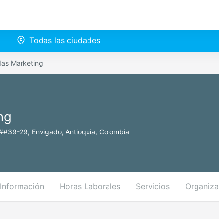
)
Todas las ciudades
das Marketing
ng
r ##39-29, Envigado, Antioquia, Colombia
Información
Horas Laborales
Servicios
Organiza