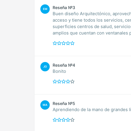
Reseña №3
EM
Buen diseño Arquitectónico, aprovecha
acceso y tiene todos los servicios, c
superficies centros de salud, servici
amplios que cuentan con ventanales p
Reseña №4
JO
Bonito
Reseña №5
MA
Aprendiendo de la mano de grandes l