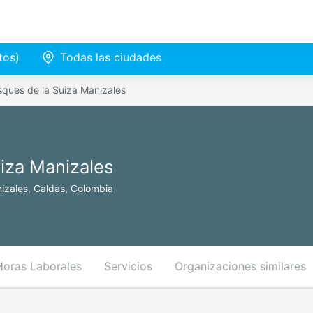
tos)
Todas las ciudades
sques de la Suiza Manizales
iza Manizales
nizales, Caldas, Colombia
Horas Laborales
Servicios
Organizaciones similares