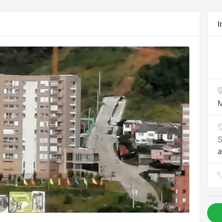
I
M
S
a