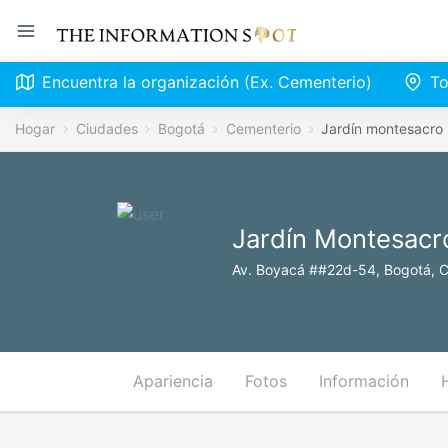
Encuentra la organización (Ex. Cementerio)
To
Hogar
Ciudades
Bogotá
Cementerio
Jardín montesacro 
Jardín Montesacro
Av. Boyacá ##22d-54, Bogotá, 
Apariencia
Fotos
Información