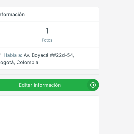
nformación
1
Fotos
Habla a:
Av. Boyacá ##22d-54,
ogotá, Colombia
Editar Información