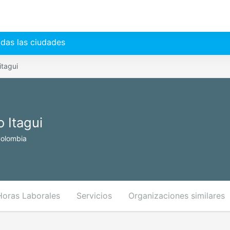
das las ciudades
itagui
 Itagui
Colombia
Horas Laborales
Servicios
Organizaciones similares