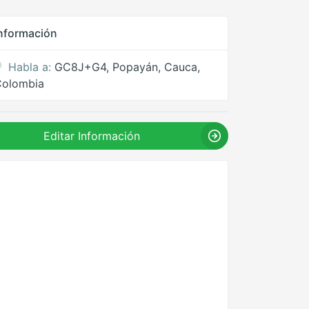
nformación
Habla a:
GC8J+G4, Popayán, Cauca,
Colombia
Editar Información