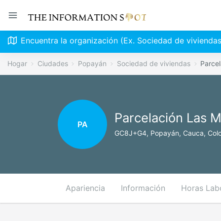
Encuentra la organización (Ex. Sociedad de viviendas
Hogar
Ciudades
Popayán
Sociedad de viviendas
Parce
Parcelación Las 
PA
GC8J+G4, Popayán, Cauca, Col
Apariencia
Información
Horas Lab