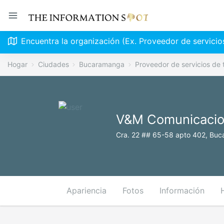
Encuentra la organización (Ex. Proveedor de servici
Hogar
Ciudades
Bucaramanga
Proveedor de servicios de
V&M Comunicaci
Cra. 22 ## 65-58 apto 402, Buc
Apariencia
Fotos
Información