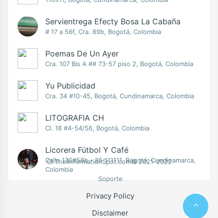
Servientrega Efecty Bosa La Cabaña
# 17 a 56f, Cra. 89b, Bogotá, Colombia
Poemas De Un Ayer
Cra. 107 Bis A ## 73-57 piso 2, Bogotá, Colombia
Yu Publicidad
Cra. 34 #10-45, Bogotá, Cundinamarca, Colombia
LITOGRAFIA CH
Cl. 18 #4-54/56, Bogotá, Colombia
Licorera Fútbol Y Café
Calle 130#58b - 85 111111, Bogotá, Cundinamarca,
Cl.TheIinformationSpot.com© 2021-2022
Colombia
Soporte
Privacy Policy
Disclaimer