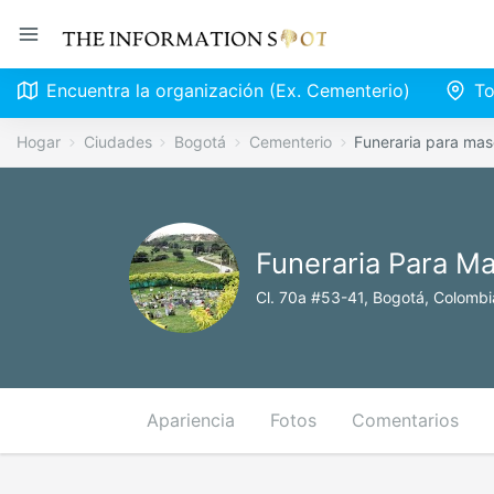
Encuentra la organización (Ex. Cementerio)
To
Hogar
Ciudades
Bogotá
Cementerio
Funeraria para m
Funeraria Para 
Cl. 70a #53-41, Bogotá, Colombi
Apariencia
Fotos
Comentarios