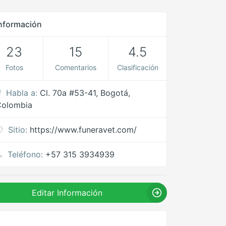
nformación
23
15
4.5
Fotos
Comentarios
Clasificación
Habla a:
Cl. 70a #53-41, Bogotá,
Colombia
Sitio:
https://www.funeravet.com/
Teléfono:
+57 315 3934939
Editar Información