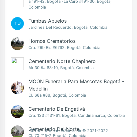
a 191-42, Bogotá ‎-La Caro #191-30, Bogotá,
Colombia
Tumbas Abuelos
TU
Jardines Del Recuerdo, Bogotá, Colombia
Hornos Crematorios
Cra. 29b Bis #6762, Bogotá, Colombia
Cementerio Norte Chapinero
Ak 30 ## 68-10, Bogotá, Colombia
MOON Funeraria Para Mascotas Bogotá -
Medellin
Cl. 68a #88, Bogotá, Colombia
Cementerio De Engativá
Cra. 123 #131-61, Bogotá, Cundinamarca, Colombia
Cementerio Del Norte
Cl.TheIinformationSpot.com© 2021-2022
Cl. 70 #15-7, Bogotá, Colombia