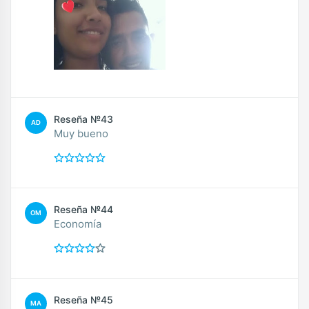
Reseña №43
AD
Muy bueno
Reseña №44
OM
Economía
Reseña №45
MA