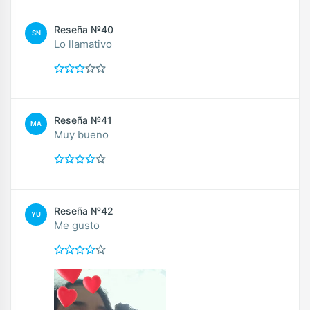
Reseña №40
SN
Lo llamativo
Reseña №41
MA
Muy bueno
Reseña №42
YU
Me gusto