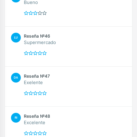
Bueno
Reseña №46
LU
Supermercado
Reseña №47
DA
Exelente
Reseña №48
RI
Excelente