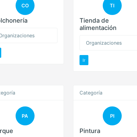
CO
TI
lchonería
Tienda de
alimentación
Organizaciones
Organizaciones
Ir
egoría
Categoría
PA
PI
rque
Pintura