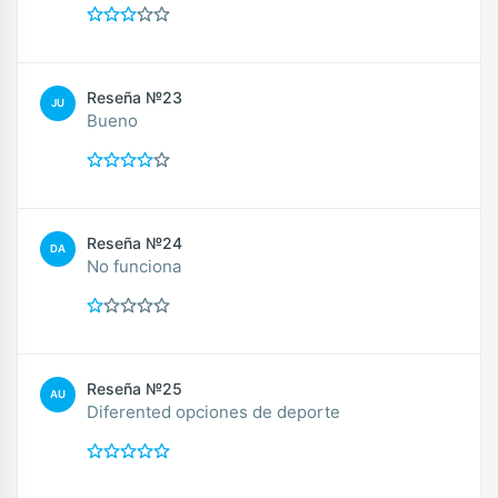
Reseña №23
JU
Bueno
Reseña №24
DA
No funciona
Reseña №25
AU
Diferented opciones de deporte