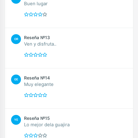
Buen lugar
Reseña №13
OR
Ven y disfruta..
Reseña №14
GE
Muy elegante
Reseña №15
YE
Lo mejor dela guajira