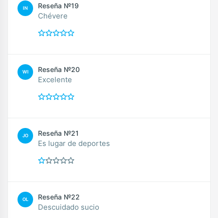
Reseña №19
IN
Chévere
Reseña №20
WI
Excelente
Reseña №21
JO
Es lugar de deportes
Reseña №22
OL
Descuidado sucio