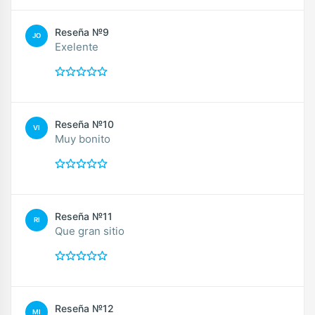
Reseña №9
JO
Exelente
Reseña №10
VI
Muy bonito
Reseña №11
RI
Que gran sitio
Reseña №12
MI